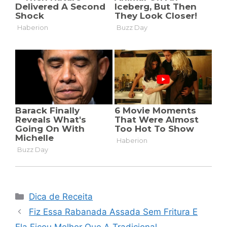
Categorias
Dica de Receita
Fiz Essa Rabanada Assada Sem Fritura E
Ela Ficou Melhor Que A Tradicional