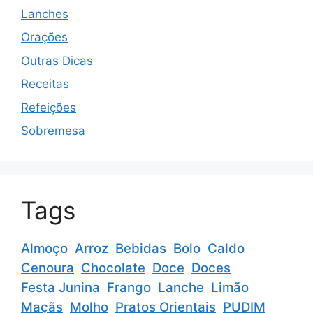
Lanches
Orações
Outras Dicas
Receitas
Refeições
Sobremesa
Tags
Almoço
Arroz
Bebidas
Bolo
Caldo
Cenoura
Chocolate
Doce
Doces
Festa Junina
Frango
Lanche
Limão
Maçãs
Molho
Pratos Orientais
PUDIM