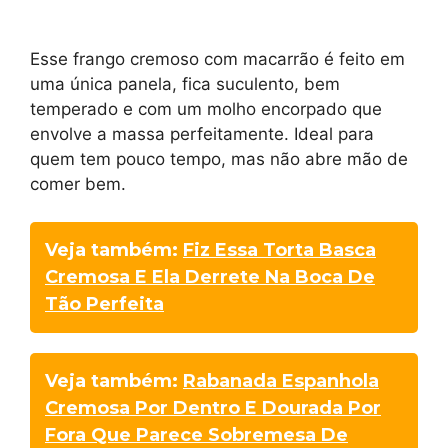
Esse frango cremoso com macarrão é feito em
uma única panela, fica suculento, bem
temperado e com um molho encorpado que
envolve a massa perfeitamente. Ideal para
quem tem pouco tempo, mas não abre mão de
comer bem.
Veja também:
Fiz Essa Torta Basca
Cremosa E Ela Derrete Na Boca De
Tão Perfeita
Veja também:
Rabanada Espanhola
Cremosa Por Dentro E Dourada Por
Fora Que Parece Sobremesa De