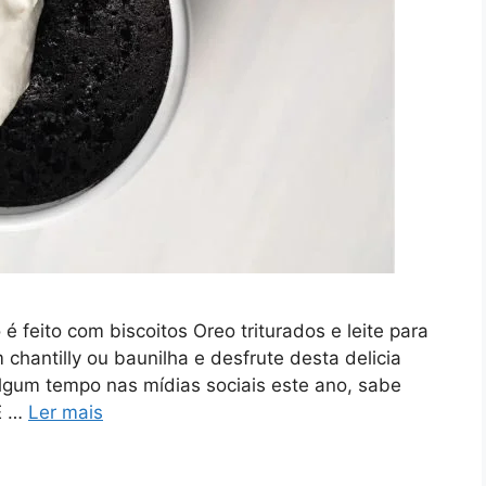
 é feito com biscoitos Oreo triturados e leite para
chantilly ou baunilha e desfrute desta delicia
gum tempo nas mídias sociais este ano, sabe
E …
Ler mais