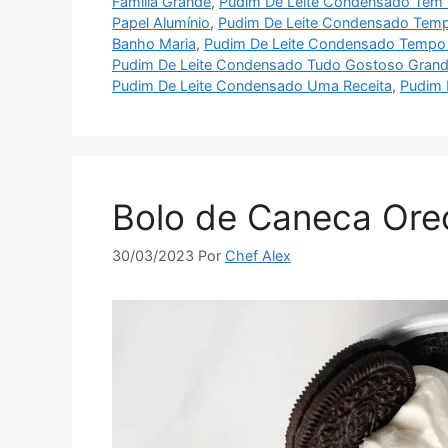
Família Grande
,
Pudim De Leite Condensado Tem 
Papel Alumínio
,
Pudim De Leite Condensado Temp
Banho Maria
,
Pudim De Leite Condensado Tempo
Pudim De Leite Condensado Tudo Gostoso Gran
Pudim De Leite Condensado Uma Receita
,
Pudim 
Bolo de Caneca Oreo
30/03/2023
Por
Chef Alex