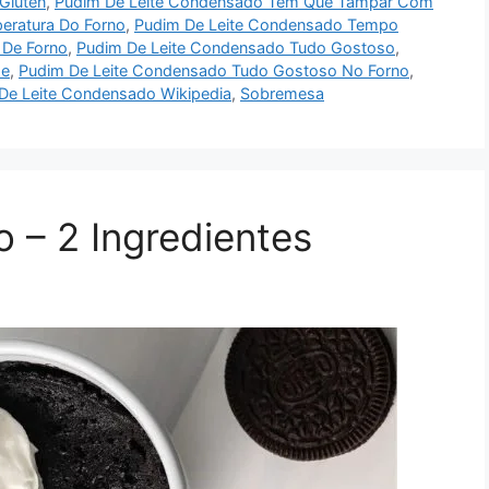
Glúten
,
Pudim De Leite Condensado Tem Que Tampar Com
eratura Do Forno
,
Pudim De Leite Condensado Tempo
 De Forno
,
Pudim De Leite Condensado Tudo Gostoso
,
de
,
Pudim De Leite Condensado Tudo Gostoso No Forno
,
De Leite Condensado Wikipedia
,
Sobremesa
 – 2 Ingredientes