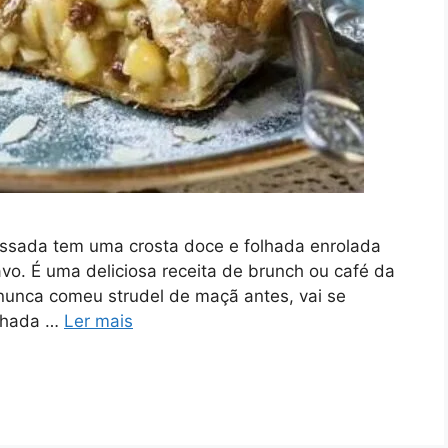
 assada tem uma crosta doce e folhada enrolada
o. É uma deliciosa receita de brunch ou café da
nunca comeu strudel de maçã antes, vai se
olhada …
Ler mais