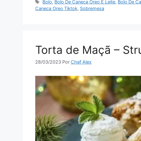
Tags
Bolo
,
Bolo De Caneca Oreo E Leite
,
Bolo De Ca
Caneca Oreo Tiktok
,
Sobremesa
Torta de Maçã – St
28/03/2023
Por
Chef Alex