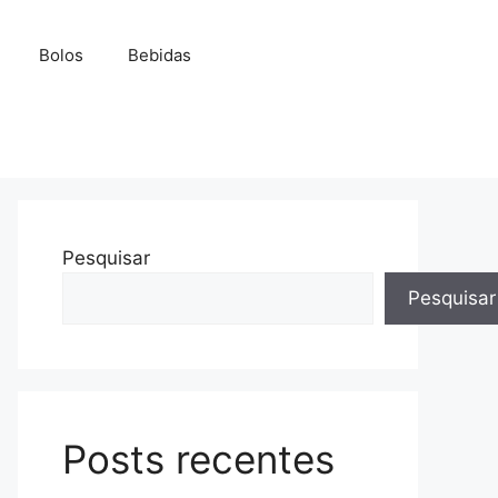
Bolos
Bebidas
Pesquisar
Pesquisar
Posts recentes