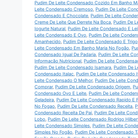
Pudim De Leite Condensado Cozido Em Banho Ma
Leite Condensado Cremoso
,
Pudim De Leite Co
Condensado E Chocolate
,
Pudim De Leite Conde
Creme De Leite Que Derrete Na Boca
,
Pudim De L
Iogurte Natural
,
Pudim De Leite Condensado E Lei
Leite Condensado E Ovo
,
Pudim De Leite Conden
Amanhecido
,
Pudim De Leite Condensado E Trigo
Leite Condensado Em Banho Maria No Fogão
,
Pu
Condensado Igual De Padaria
,
Pudim De Leite Con
Informação Nutricional
,
Pudim De Leite Condensad
Pudim De Leite Condensado Isamara
,
Pudim De L
Condensado Italac
,
Pudim De Leite Condensado 
Leite Condensado O Melhor
,
Pudim De Leite Con
Comprar
,
Pudim De Leite Condensado Origem
,
Pu
Condensado Ovo E Leite
,
Pudim De Leite Conden
Geladeira
,
Pudim De Leite Condensado Rapido E F
No Fogao
,
Pudim De Leite Condensado Receita
,
P
Condensado Receita De Pai
,
Pudim De Leite Cond
Lobo
,
Pudim De Leite Condensado Rodrigo Hilber
Leite Condensado Simples
,
Pudim De Leite Cond
Simples No Fogão
,
Pudim De Leite Condensado T