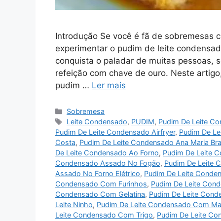
Introdução Se você é fã de sobremesas c
experimentar o pudim de leite condensado
conquista o paladar de muitas pessoas, 
refeição com chave de ouro. Neste artigo,
pudim …
Ler mais
Categorias
Sobremesa
Tags
Leite Condensado
,
PUDIM
,
Pudim De Leite Co
Pudim De Leite Condensado Airfryer
,
Pudim De Le
Costa
,
Pudim De Leite Condensado Ana Maria Br
De Leite Condensado Ao Forno
,
Pudim De Leite 
Condensado Assado No Fogão
,
Pudim De Leite 
Assado No Forno Elétrico
,
Pudim De Leite Conde
Condensado Com Furinhos
,
Pudim De Leite Con
Condensado Com Gelatina
,
Pudim De Leite Cond
Leite Ninho
,
Pudim De Leite Condensado Com Ma
Leite Condensado Com Trigo
,
Pudim De Leite C