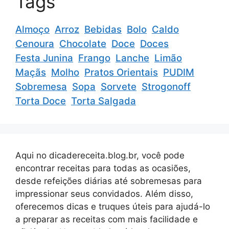
Tags
Almoço
Arroz
Bebidas
Bolo
Caldo
Cenoura
Chocolate
Doce
Doces
Festa Junina
Frango
Lanche
Limão
Maçãs
Molho
Pratos Orientais
PUDIM
Sobremesa
Sopa
Sorvete
Strogonoff
Torta Doce
Torta Salgada
Aqui no dicadereceita.blog.br, você pode
encontrar receitas para todas as ocasiões,
desde refeições diárias até sobremesas para
impressionar seus convidados. Além disso,
oferecemos dicas e truques úteis para ajudá-lo
a preparar as receitas com mais facilidade e