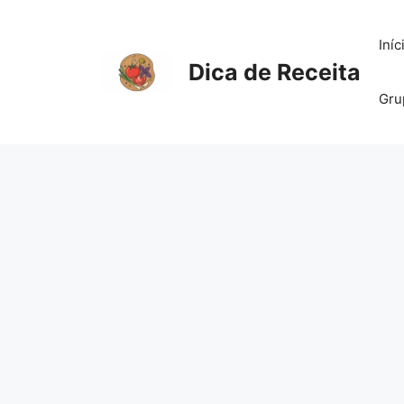
Pular
para
Iníc
o
Dica de Receita
conteúdo
Gru