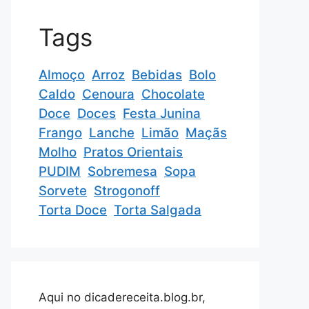
Tags
Almoço
Arroz
Bebidas
Bolo
Caldo
Cenoura
Chocolate
Doce
Doces
Festa Junina
Frango
Lanche
Limão
Maçãs
Molho
Pratos Orientais
PUDIM
Sobremesa
Sopa
Sorvete
Strogonoff
Torta Doce
Torta Salgada
Aqui no dicadereceita.blog.br,