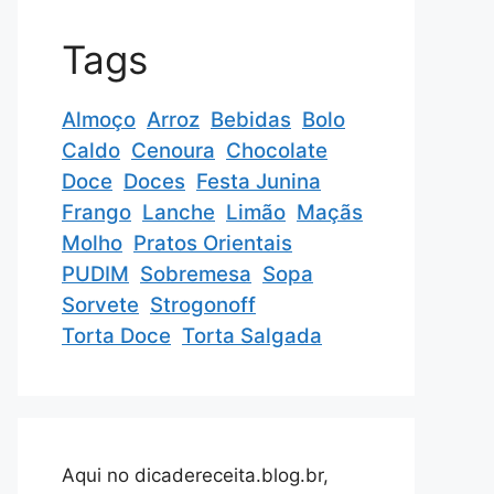
Tags
Almoço
Arroz
Bebidas
Bolo
Caldo
Cenoura
Chocolate
Doce
Doces
Festa Junina
Frango
Lanche
Limão
Maçãs
Molho
Pratos Orientais
PUDIM
Sobremesa
Sopa
Sorvete
Strogonoff
Torta Doce
Torta Salgada
Aqui no dicadereceita.blog.br,