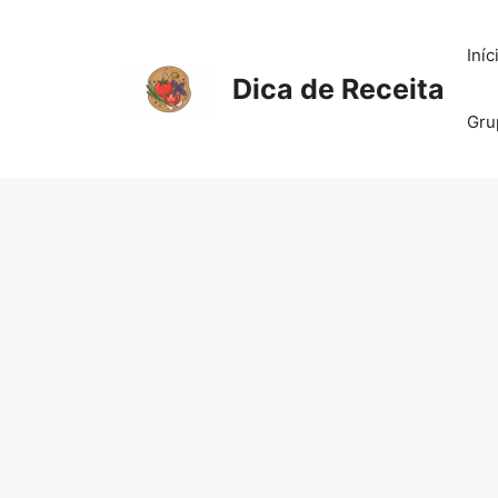
Pular
para
Iníc
o
Dica de Receita
conteúdo
Gru