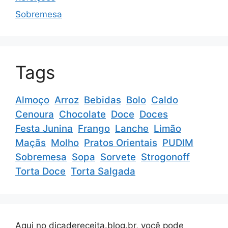
Sobremesa
Tags
Almoço
Arroz
Bebidas
Bolo
Caldo
Cenoura
Chocolate
Doce
Doces
Festa Junina
Frango
Lanche
Limão
Maçãs
Molho
Pratos Orientais
PUDIM
Sobremesa
Sopa
Sorvete
Strogonoff
Torta Doce
Torta Salgada
Aqui no dicadereceita.blog.br, você pode