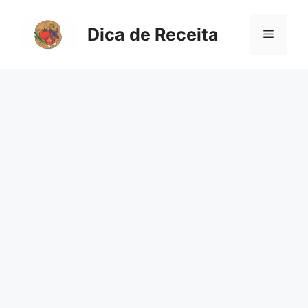
Pular
para
Dica de Receita
Menu
o
conteúdo