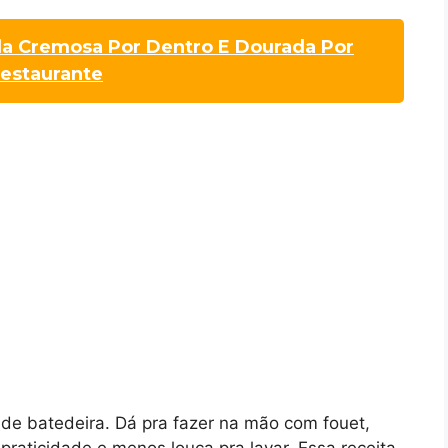
a Cremosa Por Dentro E Dourada Por
estaurante
 de batedeira. Dá pra fazer na mão com fouet,