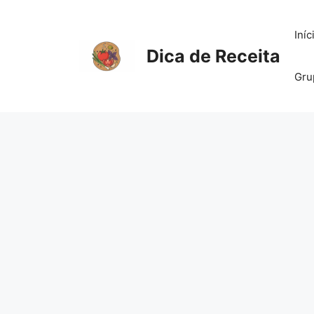
Pular
para
Iníc
o
Dica de Receita
conteúdo
Gru