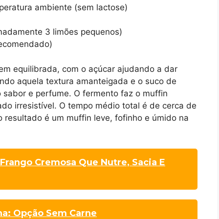
mperatura ambiente (sem lactose)
ximadamente 3 limões pequenos)
 recomendado)
m equilibrada, com o açúcar ajudando a dar
endo aquela textura amanteigada e o suco de
 sabor e perfume. O fermento faz o muffin
do irresistível. O tempo médio total é de cerca de
o resultado é um muffin leve, fofinho e úmido na
 Frango Cremosa Que Nutre, Sacia E
na: Opção Sem Carne