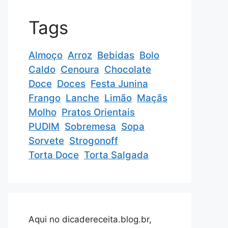
Tags
Almoço
Arroz
Bebidas
Bolo
Caldo
Cenoura
Chocolate
Doce
Doces
Festa Junina
Frango
Lanche
Limão
Maçãs
Molho
Pratos Orientais
PUDIM
Sobremesa
Sopa
Sorvete
Strogonoff
Torta Doce
Torta Salgada
Aqui no dicadereceita.blog.br,