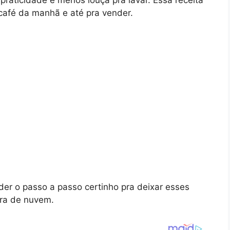
praticidade e menos louça pra lavar. Essa receita
 café da manhã e até pra vender.
er o passo a passo certinho pra deixar esses
ra de nuvem.