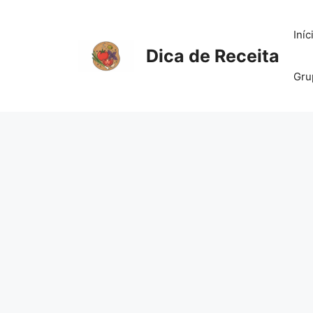
Pular
para
Iníc
o
Dica de Receita
conteúdo
Gru