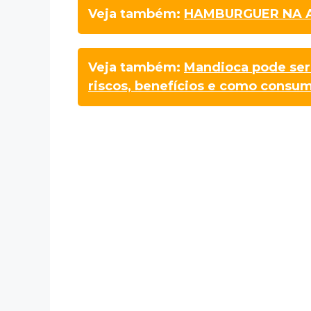
Veja também:
HAMBURGUER NA A
Veja também:
Mandioca pode ser 
riscos, benefícios e como consu