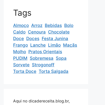
Tags
Almoço
Arroz
Bebidas
Bolo
Caldo
Cenoura
Chocolate
Doce
Doces
Festa Junina
Frango
Lanche
Limão
Maçãs
Molho
Pratos Orientais
PUDIM
Sobremesa
Sopa
Sorvete
Strogonoff
Torta Doce
Torta Salgada
Aqui no dicadereceita.blog.br,