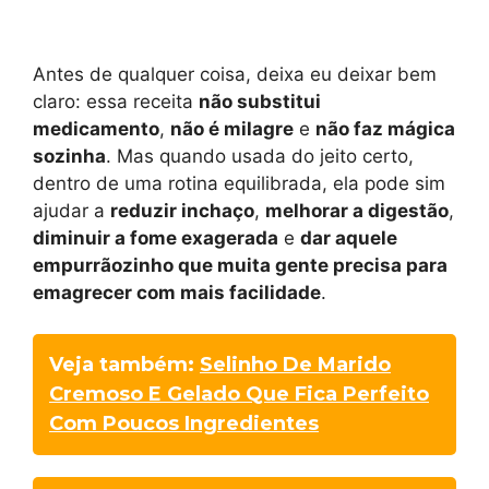
Antes de qualquer coisa, deixa eu deixar bem
claro: essa receita
não substitui
medicamento
,
não é milagre
e
não faz mágica
sozinha
. Mas quando usada do jeito certo,
dentro de uma rotina equilibrada, ela pode sim
ajudar a
reduzir inchaço
,
melhorar a digestão
,
diminuir a fome exagerada
e
dar aquele
empurrãozinho que muita gente precisa para
emagrecer com mais facilidade
.
Veja também:
Selinho De Marido
Cremoso E Gelado Que Fica Perfeito
Com Poucos Ingredientes