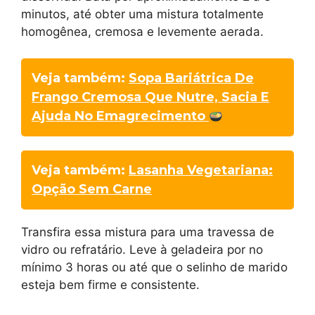
minutos, até obter uma mistura totalmente
homogênea, cremosa e levemente aerada.
Veja também:
Sopa Bariátrica De
Frango Cremosa Que Nutre, Sacia E
Ajuda No Emagrecimento
Veja também:
Lasanha Vegetariana:
Opção Sem Carne
Transfira essa mistura para uma travessa de
vidro ou refratário. Leve à geladeira por no
mínimo 3 horas ou até que o selinho de marido
esteja bem firme e consistente.